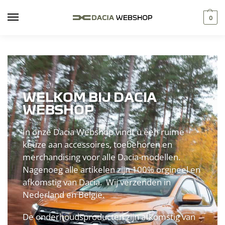
0
WELKOM BIJ DACIA
WEBSHOP
In onze Dacia Webshop vindt u een ruime
keuze aan accessoires, toebehoren en
merchandising voor alle Dacia-modellen.
Nagenoeg alle artikelen zijn 100% orgineel en
afkomstig van Dacia. Wij verzenden in
Nederland en België.
De onderhoudsproducten zijn afkomstig van