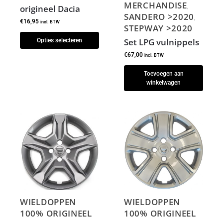
MERCHANDISE
origineel Dacia
,
SANDERO >2020
,
€
16,95
incl. BTW
STEPWAY >2020
Set LPG vulnippels
Opties selecteren
€
67,00
incl. BTW
Toevoegen aan
winkelwagen
WIELDOPPEN
WIELDOPPEN
100% ORIGINEEL
100% ORIGINEEL