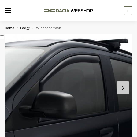
0
Home
Lodgy
Windschermen
/
/