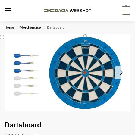
0
Home
Merchandise
Dartsboard
/
/
Dartsboard