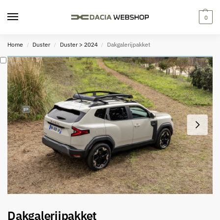
0
Home
Duster
Duster > 2024
Dakgalerijpakket
/
/
/
Dakgalerijpakket