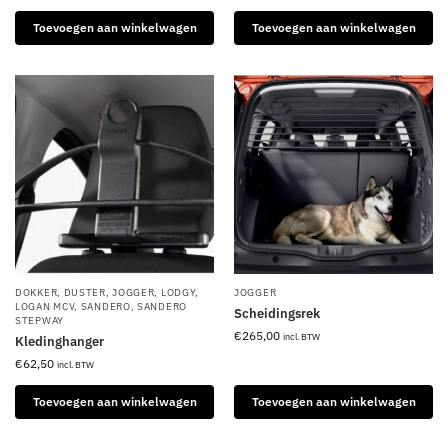
Toevoegen aan winkelwagen
Toevoegen aan winkelwagen
DOKKER
,
DUSTER
,
JOGGER
,
LODGY
,
JOGGER
LOGAN MCV
,
SANDERO
,
SANDERO
Scheidingsrek
STEPWAY
€
265,00
incl. BTW
Kledinghanger
€
62,50
incl. BTW
Toevoegen aan winkelwagen
Toevoegen aan winkelwagen