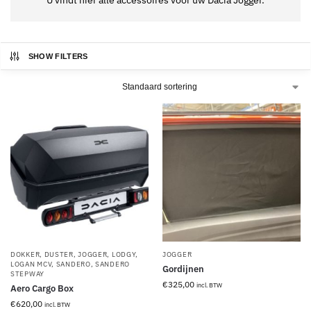
SHOW FILTERS
DOKKER
,
DUSTER
,
JOGGER
,
LODGY
,
JOGGER
LOGAN MCV
,
SANDERO
,
SANDERO
Gordijnen
STEPWAY
€
325,00
incl. BTW
Aero Cargo Box
€
620,00
incl. BTW