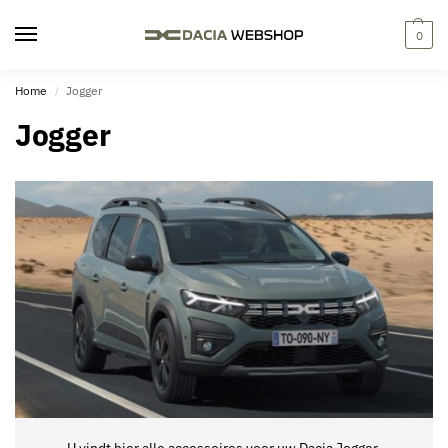
0
Home
Jogger
/
Jogger
U vindt hier alle accessoires voor uw Dacia Jogger.