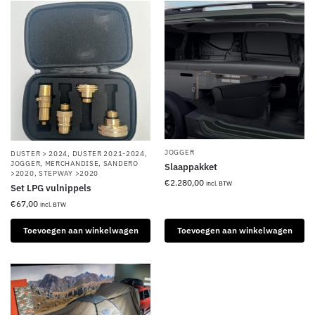
JOGGER
DUSTER > 2024
,
DUSTER 2021-2024
,
JOGGER
,
MERCHANDISE
,
SANDERO
Slaappakket
>2020
,
STEPWAY >2020
€
2.280,00
incl. BTW
Set LPG vulnippels
€
67,00
incl. BTW
Toevoegen aan winkelwagen
Toevoegen aan winkelwagen